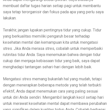
membuat daftar tugas harian setiap pagi untuk membantu
saya tetap terorganisir dan fokus pada apa yang perlu saya
lakukan.
Terakhir, jangan lupakan pentingnya tidur yang cukup. Tidur
yang berkualitas memiliki pengaruh besar terhadap
kesehatan mental dan kemampuan kita untuk mengatasi
stres. Jika Anda merasa stres, cobalah untuk memperbaiki
rutinitas tidur Anda. Saya menemukan bahwa dengan tidur
cukup dan menjaga kebiasaan tidur yang baik, saya dapat
menghadapi tantangan sehari-hari dengan lebih baik.
Mengatasi stres memang bukanlah hal yang mudah, tetapi
dengan menerapkan beberapa metode yang telah terbukti
efektif, Anda dapat menemukan cara yang paling sesuai
untuk diri Anda sendiri. Mengambil langkah kecil setiap hari
untuk merawat kesehatan mental dapat membawa perubahan
yang signifikan dalam kualitas hidup Anda. Cobalah berbagai