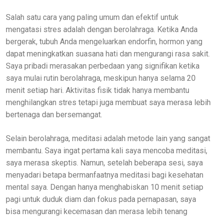
Salah satu cara yang paling umum dan efektif untuk
mengatasi stres adalah dengan berolahraga. Ketika Anda
bergerak, tubuh Anda mengeluarkan endorfin, hormon yang
dapat meningkatkan suasana hati dan mengurangi rasa sakit.
Saya pribadi merasakan perbedaan yang signifikan ketika
saya mulai rutin berolahraga, meskipun hanya selama 20
menit setiap hari. Aktivitas fisik tidak hanya membantu
menghilangkan stres tetapi juga membuat saya merasa lebih
bertenaga dan bersemangat.
Selain berolahraga, meditasi adalah metode lain yang sangat
membantu. Saya ingat pertama kali saya mencoba meditasi,
saya merasa skeptis. Namun, setelah beberapa sesi, saya
menyadari betapa bermanfaatnya meditasi bagi kesehatan
mental saya. Dengan hanya menghabiskan 10 menit setiap
pagi untuk duduk diam dan fokus pada pernapasan, saya
bisa mengurangi kecemasan dan merasa lebih tenang