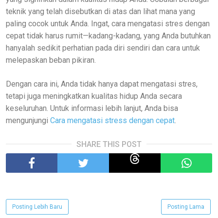
teknik yang telah disebutkan di atas dan lihat mana yang
paling cocok untuk Anda. Ingat, cara mengatasi stres dengan
cepat tidak harus rumit—kadang-kadang, yang Anda butuhkan
hanyalah sedikit perhatian pada diri sendiri dan cara untuk
melepaskan beban pikiran.
Dengan cara ini, Anda tidak hanya dapat mengatasi stres,
tetapi juga meningkatkan kualitas hidup Anda secara
keseluruhan. Untuk informasi lebih lanjut, Anda bisa
mengunjungi
Cara mengatasi stress dengan cepat
.
SHARE THIS POST
Posting Lebih Baru
Posting Lama