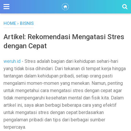
HOME
›
BISNIS
Artikel: Rekomendasi Mengatasi Stres
dengan Cepat
weruh.id
- Stres adalah bagian dari kehidupan sehari-hari
yang tidak bisa dihindari. Dari tekanan di tempat kerja hingga
tantangan dalam kehidupan pribadi, setiap orang pasti
mengalami momen-momen yang menekan. Namun, penting
untuk mengetahui cara mengatasi stres dengan cepat agar
tidak mempengaruhi kesehatan mental dan fisik kita. Dalam
artikel ini, saya akan berbagi beberapa cara yang efektif
untuk mengatasi stres dengan cepat berdasarkan
pengalaman pribadi dan tips dari berbagai sumber
terpercaya.