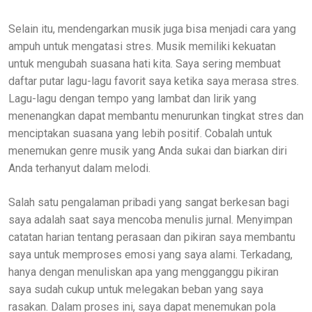
Selain itu, mendengarkan musik juga bisa menjadi cara yang
ampuh untuk mengatasi stres. Musik memiliki kekuatan
untuk mengubah suasana hati kita. Saya sering membuat
daftar putar lagu-lagu favorit saya ketika saya merasa stres.
Lagu-lagu dengan tempo yang lambat dan lirik yang
menenangkan dapat membantu menurunkan tingkat stres dan
menciptakan suasana yang lebih positif. Cobalah untuk
menemukan genre musik yang Anda sukai dan biarkan diri
Anda terhanyut dalam melodi.
Salah satu pengalaman pribadi yang sangat berkesan bagi
saya adalah saat saya mencoba menulis jurnal. Menyimpan
catatan harian tentang perasaan dan pikiran saya membantu
saya untuk memproses emosi yang saya alami. Terkadang,
hanya dengan menuliskan apa yang mengganggu pikiran
saya sudah cukup untuk melegakan beban yang saya
rasakan. Dalam proses ini, saya dapat menemukan pola