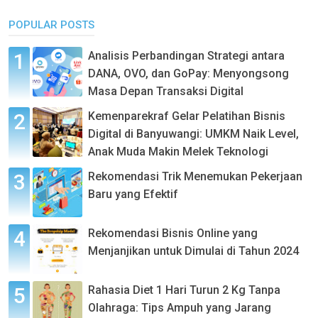
POPULAR POSTS
Analisis Perbandingan Strategi antara
DANA, OVO, dan GoPay: Menyongsong
Masa Depan Transaksi Digital
Kemenparekraf Gelar Pelatihan Bisnis
Digital di Banyuwangi: UMKM Naik Level,
Anak Muda Makin Melek Teknologi
Rekomendasi Trik Menemukan Pekerjaan
Baru yang Efektif
Rekomendasi Bisnis Online yang
Menjanjikan untuk Dimulai di Tahun 2024
Rahasia Diet 1 Hari Turun 2 Kg Tanpa
Olahraga: Tips Ampuh yang Jarang