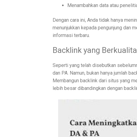
Menambahkan data atau penelitia
Dengan cara ini, Anda tidak hanya mening
menunjukkan kepada pengunjung dan me
informasi terbaru.
Backlink yang Berkualit
Seperti yang telah disebutkan sebelumn
dan PA. Namun, bukan hanya jumlah backl
Membangun backlink dari situs yang me
lebih besar dibandingkan dengan backlin