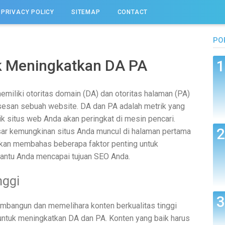
PRIVACY POLICY
SITEMAP
CONTACT
PO
uk Meningkatkan DA PA
 memiliki otoritas domain (DA) dan otoritas halaman (PA)
ksesan sebuah website. DA dan PA adalah metrik yang
k situs web Anda akan peringkat di mesin pencari.
ar kemungkinan situs Anda muncul di halaman pertama
i akan membahas beberapa faktor penting untuk
ntu Anda mencapai tujuan SEO Anda.
nggi
embangun dan memelihara konten berkualitas tinggi
 untuk meningkatkan DA dan PA. Konten yang baik harus