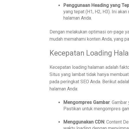
Penggunaan Heading yang Tep
yang tepat (H1, H2, H3). Ini ak
halaman Anda.
Dengan melakukan optimasi on-page ya
mudah memahami konten Anda, yang pad
Kecepatan Loading Hal
Kecepatan loading halaman adalah fakto
Situs yang lambat tidak hanya membuat 
pada peringkat SEO Anda. Berikut adal
halaman Anda:
Mengompres Gambar
: Gambar
Pastikan untuk mengompres gam
Menggunakan CDN
: Content D
waktu loading dengan menyimpan 