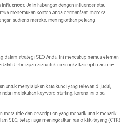
Influencer
: Jalin hubungan dengan influencer atau
 mereka menemukan konten Anda bermanfaat, mereka
ngan audiens mereka, meningkatkan peluang
ng dalam strategi SEO Anda. Ini mencakup semua elemen
 adalah beberapa cara untuk meningkatkan optimasi on-
kan untuk menyisipkan kata kunci yang relevan di judul,
hindari melakukan keyword stuffing, karena ini bisa
an meta title dan description yang menarik untuk menarik
alam SEO, tetapi juga meningkatkan rasio klik-tayang (CTR)