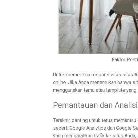
Faktor Pent
Untuk memeriksa responsivitas situs An
online. Jika Anda menemukan bahwa sit
menggunakan tema atau template yang 
Pemantauan dan Analisi
Terakhir, penting untuk terus memantau
seperti Google Analytics dan Google S
yang mengarahkan trafik ke situs Anda,