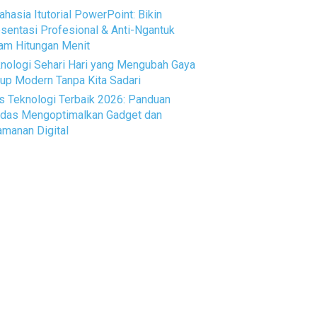
ahasia Itutorial PowerPoint: Bikin
sentasi Profesional & Anti-Ngantuk
am Hitungan Menit
nologi Sehari Hari yang Mengubah Gaya
up Modern Tanpa Kita Sadari
s Teknologi Terbaik 2026: Panduan
das Mengoptimalkan Gadget dan
manan Digital