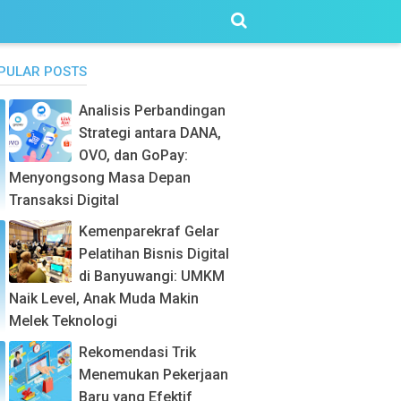
PULAR POSTS
Analisis Perbandingan
Strategi antara DANA,
OVO, dan GoPay:
Menyongsong Masa Depan
Transaksi Digital
Kemenparekraf Gelar
Pelatihan Bisnis Digital
di Banyuwangi: UMKM
Naik Level, Anak Muda Makin
Melek Teknologi
Rekomendasi Trik
Menemukan Pekerjaan
Baru yang Efektif