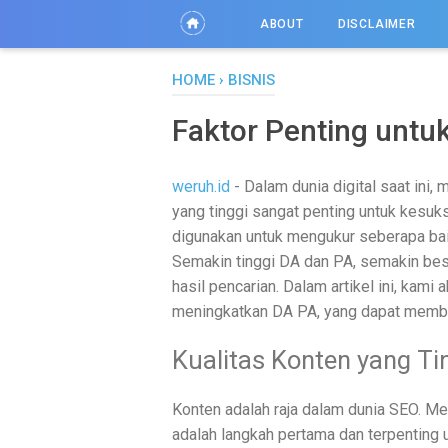
ABOUT
DISCLAIMER
HOME
›
BISNIS
Faktor Penting unt
weruh.id
- Dalam dunia digital saat ini,
yang tinggi sangat penting untuk kesu
digunakan untuk mengukur seberapa bai
Semakin tinggi DA dan PA, semakin bes
hasil pencarian. Dalam artikel ini, kam
meningkatkan DA PA, yang dapat memba
Kualitas Konten yang Ti
Konten adalah raja dalam dunia SEO. M
adalah langkah pertama dan terpenting