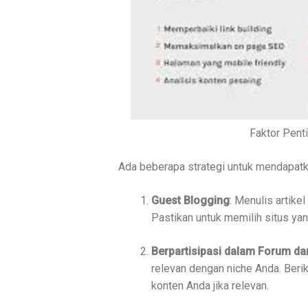
Faktor Pent
Ada beberapa strategi untuk mendapatkan
Guest Blogging
: Menulis artike
Pastikan untuk memilih situs yan
Berpartisipasi dalam Forum d
relevan dengan niche Anda. Beri
konten Anda jika relevan.