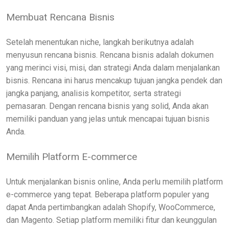
Membuat Rencana Bisnis
Setelah menentukan niche, langkah berikutnya adalah
menyusun rencana bisnis. Rencana bisnis adalah dokumen
yang merinci visi, misi, dan strategi Anda dalam menjalankan
bisnis. Rencana ini harus mencakup tujuan jangka pendek dan
jangka panjang, analisis kompetitor, serta strategi
pemasaran. Dengan rencana bisnis yang solid, Anda akan
memiliki panduan yang jelas untuk mencapai tujuan bisnis
Anda.
Memilih Platform E-commerce
Untuk menjalankan bisnis online, Anda perlu memilih platform
e-commerce yang tepat. Beberapa platform populer yang
dapat Anda pertimbangkan adalah Shopify, WooCommerce,
dan Magento. Setiap platform memiliki fitur dan keunggulan