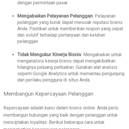
dengan permintaan pasar.
Mengabaikan Pelayanan Pelanggan
: Pelayanan
pelanggan yang buruk dapat merusak reputasi bisnis
Anda. Pastikan untuk memberikan respon yang cepat
dan solutif terhadap pertanyaan dan keluhan
pelanggan.
Tidak Mengukur Kinerja Bisnis
: Mengabaikan untuk
menganalisis kinerja bisnis dapat mengakibatkan
hilangnya peluang perbaikan. Gunakan alat analisis
seperti Google Analytics untuk memantau pengunjung
dan perilaku pengguna di situs Anda.
Membangun Kepercayaan Pelanggan
Kepercayaan adalah kunci dalam bisnis online. Anda perlu
membangun hubungan yang baik dengan pelanggan untuk
menciptakan loyalitas. Berikut beberapa cara untuk