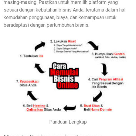
masing-masing. Pastikan untuk memilih platform yang
sesuai dengan kebutuhan bisnis Anda, terutama dalam hal
kemudahan penggunaan, biaya, dan kemampuan untuk
beradaptasi dengan pertumbuhan bisnis.
Panduan Lengkap