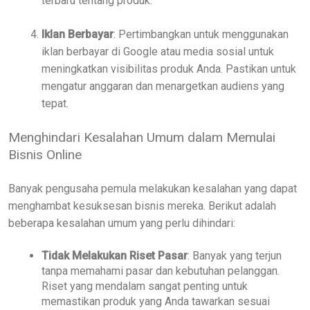
terbaru tentang produk.
Iklan Berbayar
: Pertimbangkan untuk menggunakan
iklan berbayar di Google atau media sosial untuk
meningkatkan visibilitas produk Anda. Pastikan untuk
mengatur anggaran dan menargetkan audiens yang
tepat.
Menghindari Kesalahan Umum dalam Memulai
Bisnis Online
Banyak pengusaha pemula melakukan kesalahan yang dapat
menghambat kesuksesan bisnis mereka. Berikut adalah
beberapa kesalahan umum yang perlu dihindari:
Tidak Melakukan Riset Pasar
: Banyak yang terjun
tanpa memahami pasar dan kebutuhan pelanggan.
Riset yang mendalam sangat penting untuk
memastikan produk yang Anda tawarkan sesuai