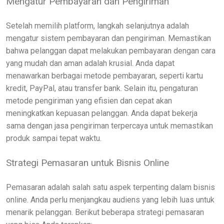
Mengatur Pembayaran dan Pengiriman
Setelah memilih platform, langkah selanjutnya adalah
mengatur sistem pembayaran dan pengiriman. Memastikan
bahwa pelanggan dapat melakukan pembayaran dengan cara
yang mudah dan aman adalah krusial. Anda dapat
menawarkan berbagai metode pembayaran, seperti kartu
kredit, PayPal, atau transfer bank. Selain itu, pengaturan
metode pengiriman yang efisien dan cepat akan
meningkatkan kepuasan pelanggan. Anda dapat bekerja
sama dengan jasa pengiriman terpercaya untuk memastikan
produk sampai tepat waktu.
Strategi Pemasaran untuk Bisnis Online
Pemasaran adalah salah satu aspek terpenting dalam bisnis
online. Anda perlu menjangkau audiens yang lebih luas untuk
menarik pelanggan. Berikut beberapa strategi pemasaran