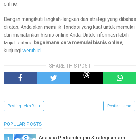
online.
Dengan mengikuti langkah-langkah dan strategi yang dibahas
di atas, Anda akan memiliki fondasi yang kuat untuk memulai
dan menjalankan bisnis online Anda. Untuk informasi lebih
lanjut tentang
bagaimana cara memulai bisnis online
,
kunjungi
weruh.id
.
SHARE THIS POST
Posting Lebih Baru
Posting Lama
POPULAR POSTS
Analisis Perbandingan Strategi antara