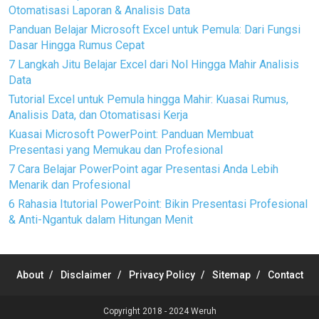
Otomatisasi Laporan & Analisis Data
Panduan Belajar Microsoft Excel untuk Pemula: Dari Fungsi
Dasar Hingga Rumus Cepat
7 Langkah Jitu Belajar Excel dari Nol Hingga Mahir Analisis
Data
Tutorial Excel untuk Pemula hingga Mahir: Kuasai Rumus,
Analisis Data, dan Otomatisasi Kerja
Kuasai Microsoft PowerPoint: Panduan Membuat
Presentasi yang Memukau dan Profesional
7 Cara Belajar PowerPoint agar Presentasi Anda Lebih
Menarik dan Profesional
6 Rahasia Itutorial PowerPoint: Bikin Presentasi Profesional
& Anti-Ngantuk dalam Hitungan Menit
About
Disclaimer
Privacy Policy
Sitemap
Contact
Copyright 2018 - 2024
Weruh