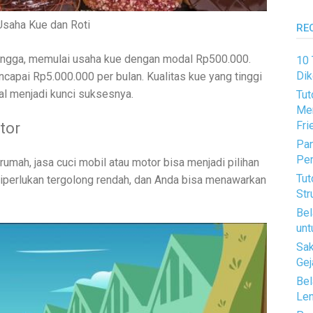
Usaha Kue dan Roti
RE
 tangga, memulai usaha kue dengan modal Rp500.000.
10 
Dik
apai Rp5.000.000 per bulan. Kualitas kue yang tinggi
al menjadi kunci suksesnya.
Tut
Mem
tor
Fri
Pan
Pem
rumah, jasa cuci mobil atau motor bisa menjadi pilihan
Tut
diperlukan tergolong rendah, dan Anda bisa menawarkan
Str
Bel
unt
Sak
Gej
Bel
Len