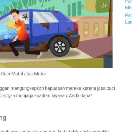
Pan
Men
Pan
La
 Cuci Mobil atau Motor
nggan mengungkapkan kepuasan mereka karena jasa cuci
Dengan menjaga kualitas layanan, Anda dapat
ing
ropshipper semakin populer. Anda tidak perlu memiliki