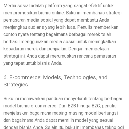
Media sosial adalah platform yang sangat efektif untuk
mempromosikan bisnis online. Buku ini membahas strategi
pemasaran media sosial yang dapat membantu Anda
menjangkau audiens yang lebih luas. Penulis memberikan
contoh nyata tentang bagaimana berbagai merek telah
berhasil menggunakan media sosial untuk meningkatkan
kesadaran merek dan penjualan. Dengan mempelajari
strategi ini, Anda dapat merumuskan rencana pemasaran
yang tepat untuk bisnis Anda.
6. E-commerce: Models, Technologies, and
Strategies
Buku ini menawarkan panduan menyeluruh tentang berbagai
model bisnis e-commerce. Dari B2B hingga B2C, penulis
menjelaskan bagaimana masing-masing model berfungsi
dan bagaimana Anda dapat memilih model yang sesuai
dengan bisnis Anda. Selain itu, buku ini membahas teknologi