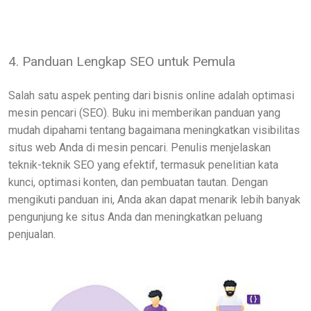
4. Panduan Lengkap SEO untuk Pemula
Salah satu aspek penting dari bisnis online adalah optimasi
mesin pencari (SEO). Buku ini memberikan panduan yang
mudah dipahami tentang bagaimana meningkatkan visibilitas
situs web Anda di mesin pencari. Penulis menjelaskan
teknik-teknik SEO yang efektif, termasuk penelitian kata
kunci, optimasi konten, dan pembuatan tautan. Dengan
mengikuti panduan ini, Anda akan dapat menarik lebih banyak
pengunjung ke situs Anda dan meningkatkan peluang
penjualan.