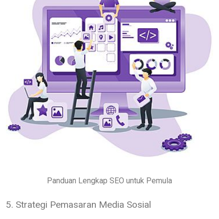
Panduan Lengkap SEO untuk Pemula
5. Strategi Pemasaran Media Sosial