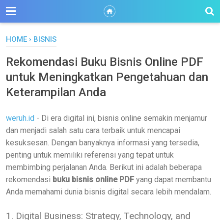
HOME
›
BISNIS
Rekomendasi Buku Bisnis Online PDF
untuk Meningkatkan Pengetahuan dan
Keterampilan Anda
weruh.id
- Di era digital ini, bisnis online semakin menjamur
dan menjadi salah satu cara terbaik untuk mencapai
kesuksesan. Dengan banyaknya informasi yang tersedia,
penting untuk memiliki referensi yang tepat untuk
membimbing perjalanan Anda. Berikut ini adalah beberapa
rekomendasi
buku bisnis online PDF
yang dapat membantu
Anda memahami dunia bisnis digital secara lebih mendalam.
1. Digital Business: Strategy, Technology, and