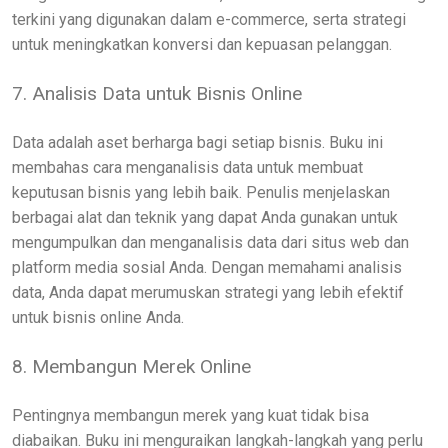
terkini yang digunakan dalam e-commerce, serta strategi
untuk meningkatkan konversi dan kepuasan pelanggan.
7. Analisis Data untuk Bisnis Online
Data adalah aset berharga bagi setiap bisnis. Buku ini
membahas cara menganalisis data untuk membuat
keputusan bisnis yang lebih baik. Penulis menjelaskan
berbagai alat dan teknik yang dapat Anda gunakan untuk
mengumpulkan dan menganalisis data dari situs web dan
platform media sosial Anda. Dengan memahami analisis
data, Anda dapat merumuskan strategi yang lebih efektif
untuk bisnis online Anda.
8. Membangun Merek Online
Pentingnya membangun merek yang kuat tidak bisa
diabaikan. Buku ini menguraikan langkah-langkah yang perlu