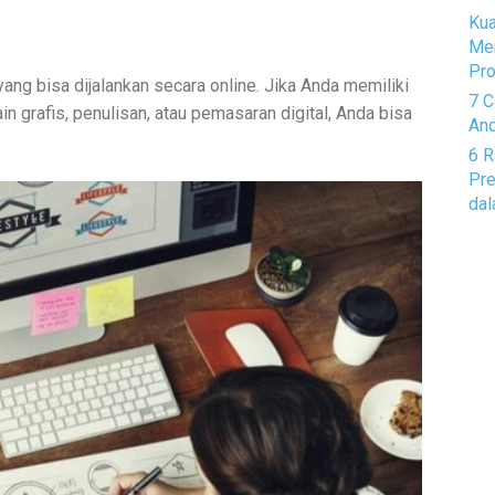
Kua
Me
Pro
 yang bisa dijalankan secara online. Jika Anda memiliki
7 C
ain grafis, penulisan, atau pemasaran digital, Anda bisa
And
6 R
Pre
dal