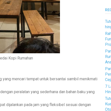
RE
Tut
hin
Rah
Fun
Pro
Pan
Rum
edai Kopi Rumahan
Ana
Pan
Pem
ng yang mencari tempat untuk bersantai sambil menikmati
Ce
7 L
 dengan peralatan yang sederhana dan bahan baku yang
Hin
Tut
Kua
apat dijalankan pada jam yang fleksibel sesuai dengan
Oto