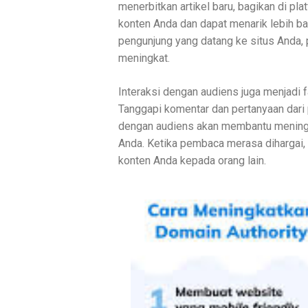
menerbitkan artikel baru, bagikan di pla
konten Anda dan dapat menarik lebih b
pengunjung yang datang ke situs Anda,
meningkat.
Interaksi dengan audiens juga menjadi 
Tanggapi komentar dan pertanyaan dari
dengan audiens akan membantu meningk
Anda. Ketika pembaca merasa dihargai
konten Anda kepada orang lain.