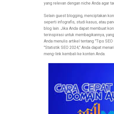
yang relevan dengan niche Anda agar tau
Selain guest blogging, menciptakan kont
seperti infografis, studi kasus, atau p
blog lain. Jika Anda dapat membuat kon
terinspirasi untuk membagikannya, yang 
Anda menulis artikel tentang "Tips SEO
"Statistik SEO 2024," Anda dapat menar
meng-link kembali ke konten Anda.