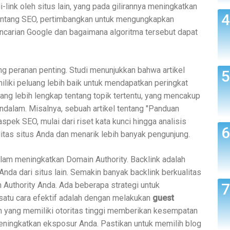
-link oleh situs lain, yang pada gilirannya meningkatkan
tentang SEO, pertimbangkan untuk mengungkapkan
encarian Google dan bagaimana algoritma tersebut dapat
ng peranan penting. Studi menunjukkan bahwa artikel
liki peluang lebih baik untuk mendapatkan peringkat
yang lebih lengkap tentang topik tertentu, yang mencakup
alam. Misalnya, sebuah artikel tentang "Panduan
k SEO, mulai dari riset kata kunci hingga analisis
litas situs Anda dan menarik lebih banyak pengunjung.
alam meningkatkan Domain Authority. Backlink adalah
nda dari situs lain. Semakin banyak backlink berkualitas
 Authority Anda. Ada beberapa strategi untuk
satu cara efektif adalah dengan melakukan
guest
ain yang memiliki otoritas tinggi memberikan kesempatan
eningkatkan eksposur Anda. Pastikan untuk memilih blog