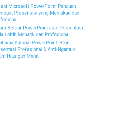
sai Microsoft PowerPoint: Panduan
mbuat Presentasi yang Memukau dan
fesional
ara Belajar PowerPoint agar Presentasi
a Lebih Menarik dan Profesional
ahasia Itutorial PowerPoint: Bikin
sentasi Profesional & Anti-Ngantuk
am Hitungan Menit