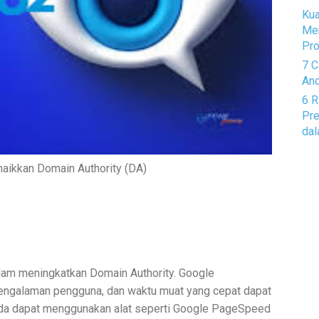
Kua
Me
Pro
7 C
And
6 R
Pre
dal
naikkan Domain Authority (DA)
alam meningkatkan Domain Authority. Google
ngalaman pengguna, dan waktu muat yang cepat dapat
da dapat menggunakan alat seperti Google PageSpeed