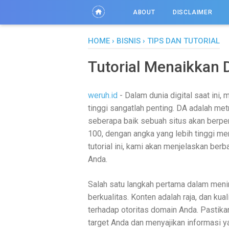
ABOUT
DISCLAIMER
HOME
›
BISNIS
›
TIPS DAN TUTORIAL
Tutorial Menaikkan 
weruh.id
- Dalam dunia digital saat ini,
tinggi sangatlah penting. DA adalah m
seberapa baik sebuah situs akan berper
100, dengan angka yang lebih tinggi me
tutorial ini, kami akan menjelaskan ber
Anda.
Salah satu langkah pertama dalam men
berkualitas. Konten adalah raja, dan ku
terhadap otoritas domain Anda. Pastikan
target Anda dan menyajikan informasi 