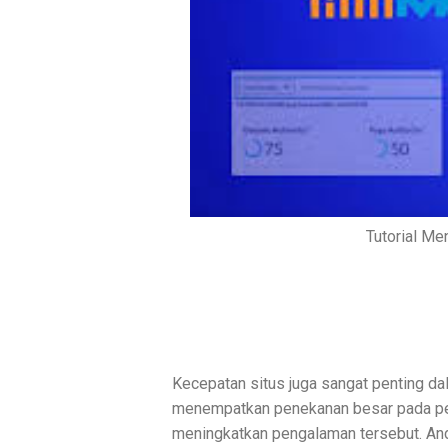
Tutorial Me
Kecepatan situs juga sangat penting d
menempatkan penekanan besar pada pe
meningkatkan pengalaman tersebut. An