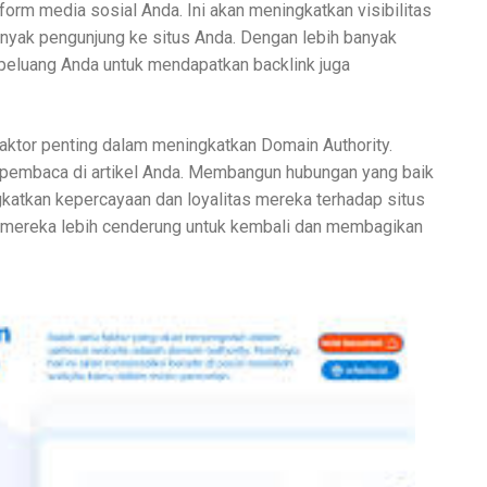
tform media sosial Anda. Ini akan meningkatkan visibilitas
anyak pengunjung ke situs Anda. Dengan lebih banyak
 peluang Anda untuk mendapatkan backlink juga
faktor penting dalam meningkatkan Domain Authority.
 pembaca di artikel Anda. Membangun hubungan yang baik
atkan kepercayaan dan loyalitas mereka terhadap situs
, mereka lebih cenderung untuk kembali dan membagikan