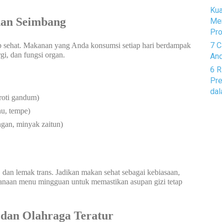
Kua
dan Seimbang
Me
Pro
7 C
dup sehat. Makanan yang Anda konsumsi setiap hari berdampak
gi, dan fungsi organ.
And
6 R
Pre
dal
roti gandum)
hu, tempe)
gan, minyak zaitun)
 dan lemak trans. Jadikan makan sehat sebagai kebiasaan,
anaan menu mingguan untuk memastikan asupan gizi tetap
k dan Olahraga Teratur