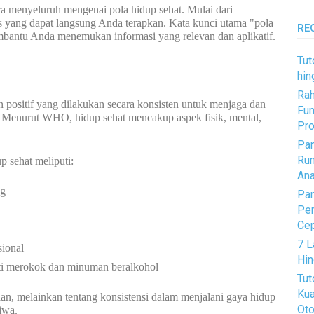
ra menyeluruh mengenai pola hidup sehat. Mulai dari
is yang dapat langsung Anda terapkan. Kata kunci utama "pola
RE
mbantu Anda menemukan informasi yang relevan dan aplikatif.
Tut
hin
Rah
n positif yang dilakukan secara konsisten untuk menjaga dan
Fun
. Menurut WHO, hidup sehat mencakup aspek fisik, mental,
Pro
Pan
Rum
 sehat meliputi:
Ana
ng
Pan
Pem
Ce
7 L
ional
Hin
ti merokok dan minuman beralkohol
Tut
Kua
an, melainkan tentang konsistensi dalam menjalani gaya hidup
Oto
iwa.