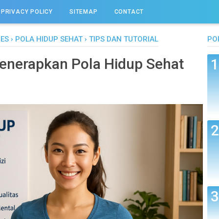
PRIVACY POLICY
SITEMAP
CONTACT
ES
›
POLA HIDUP SEHAT
›
TIPS DAN TUTORIAL
PO
nerapkan Pola Hidup Sehat