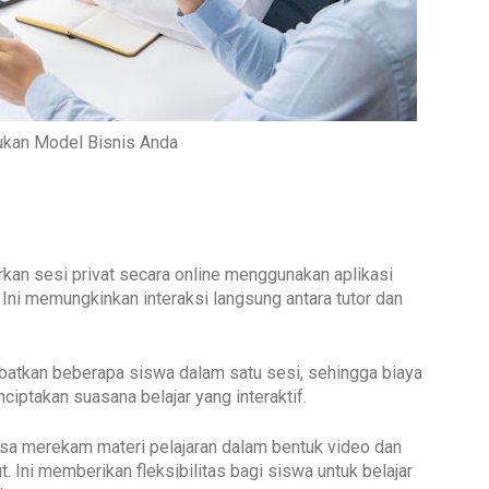
kan Model Bisnis Anda
an sesi privat secara online menggunakan aplikasi
Ini memungkinkan interaksi langsung antara tutor dan
batkan beberapa siswa dalam satu sesi, sehingga biaya
nciptakan suasana belajar yang interaktif.
sa merekam materi pelajaran dalam bentuk video dan
. Ini memberikan fleksibilitas bagi siswa untuk belajar