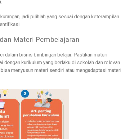
.
kurangan, jadi pilihlah yang sesuai dengan keterampilan
ntifikasi.
dan Materi Pembelajaran
i dalam bisnis bimbingan belajar. Pastikan materi
i dengan kurikulum yang berlaku di sekolah dan relevan
 bisa menyusun materi sendiri atau mengadaptasi materi