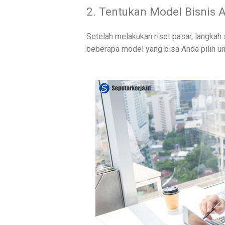
2. Tentukan Model Bisnis 
Setelah melakukan riset pasar, langkah
beberapa model yang bisa Anda pilih u