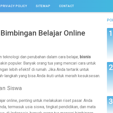
PRIVACY POLICY
SITEMAP
CONTACT
PO
 Bimbingan Belajar Online
 teknologi dan perubahan dalam cara belajar,
bisnis
akin populer. Banyak orang tua yang mencari cara untuk
n lebih efektif di rumah. Jika Anda tertarik untuk
kah-langkah yang bisa Anda ikuti untuk meraih kesuksesan.
han Siswa
ar online, penting untuk melakukan riset pasar. Anda
da, termasuk usia siswa, tingkat pendidikan, dan mata