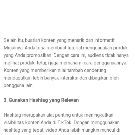
Selain itu, buatlah konten yang menarik dan informatif.
Misalnya, Anda bisa membuat tutorial menggunakan produk
yang Anda promosikan. Dengan cara ini, audiens tidak hanya
melihat produk, tetapi juga memahami cara penggunaannya.
Konten yang memberikan nilai tambah cenderung
mendapatkan lebih banyak interaksi dan dibagikan oleh
pengguna lain.
3. Gunakan Hashtag yang Relevan
Hashtag merupakan alat penting untuk meningkatkan
visibilitas konten Anda di TikTok. Dengan menggunakan
hashtag yang tepat, video Anda lebih mungkin muncul di