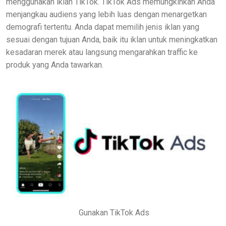
menggunakan iklan TikTok. TikTok Ads memungkinkan Anda
menjangkau audiens yang lebih luas dengan menargetkan
demografi tertentu. Anda dapat memilih jenis iklan yang
sesuai dengan tujuan Anda, baik itu iklan untuk meningkatkan
kesadaran merek atau langsung mengarahkan traffic ke
produk yang Anda tawarkan.
Gunakan TikTok Ads