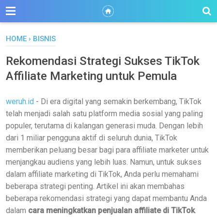
HOME
›
BISNIS
Rekomendasi Strategi Sukses TikTok
Affiliate Marketing untuk Pemula
weruh.id
- Di era digital yang semakin berkembang, TikTok
telah menjadi salah satu platform media sosial yang paling
populer, terutama di kalangan generasi muda. Dengan lebih
dari 1 miliar pengguna aktif di seluruh dunia, TikTok
memberikan peluang besar bagi para affiliate marketer untuk
menjangkau audiens yang lebih luas. Namun, untuk sukses
dalam affiliate marketing di TikTok, Anda perlu memahami
beberapa strategi penting. Artikel ini akan membahas
beberapa rekomendasi strategi yang dapat membantu Anda
dalam
cara meningkatkan penjualan affiliate di TikTok
.