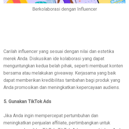
Berkolaborasi dengan Influencer
Carilah influencer yang sesuai dengan nilai dan estetika
merek Anda. Diskusikan ide kolaborasi yang dapat
menguntungkan kedua belah pihak, seperti membuat konten
bersama atau melakukan giveaway. Kerjasama yang baik
dapat memberikan kredibilitas tambahan bagi produk yang
Anda promosikan dan meningkatkan kepercayaan audiens.
5. Gunakan TikTok Ads
Jika Anda ingin mempercepat pertumbuhan dan
meningkatkan penjualan affiliate, pertimbangkan untuk