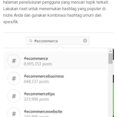
halaman penelusuran pengguna yang mencari topik terkait.
Lakukan riset untuk menemukan hashtag yang populer di
niche Anda dan gunakan kombinasi hashtag umum dan
spesifik.