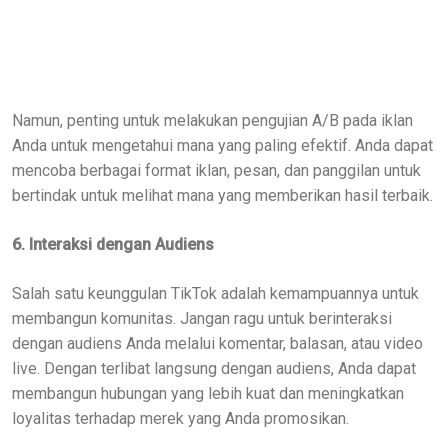
Namun, penting untuk melakukan pengujian A/B pada iklan
Anda untuk mengetahui mana yang paling efektif. Anda dapat
mencoba berbagai format iklan, pesan, dan panggilan untuk
bertindak untuk melihat mana yang memberikan hasil terbaik.
6. Interaksi dengan Audiens
Salah satu keunggulan TikTok adalah kemampuannya untuk
membangun komunitas. Jangan ragu untuk berinteraksi
dengan audiens Anda melalui komentar, balasan, atau video
live. Dengan terlibat langsung dengan audiens, Anda dapat
membangun hubungan yang lebih kuat dan meningkatkan
loyalitas terhadap merek yang Anda promosikan.