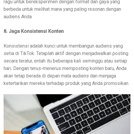
ragu untuk bereksperimen dengan format dan gaya yang
berbeda untuk melihat mana yang paling resonan dengan
audiens Anda.
8. Jaga Konsistensi Konten
Konsistensi adalah kunci untuk membangun audiens yang
setia di TikTok. Tetaplah aktif dengan menjadwalkan posting
secara teratur, entah itu beberapa kali seminggu atau setiap
hari. Dengan terus-menerus memposting konten baru, Anda
akan tetap berada di depan mata audiens dan menjaga
ketertarikan mereka terhadap produk yang Anda promosikan.