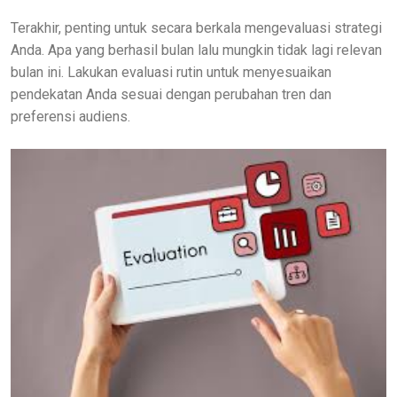
Terakhir, penting untuk secara berkala mengevaluasi strategi
Anda. Apa yang berhasil bulan lalu mungkin tidak lagi relevan
bulan ini. Lakukan evaluasi rutin untuk menyesuaikan
pendekatan Anda sesuai dengan perubahan tren dan
preferensi audiens.