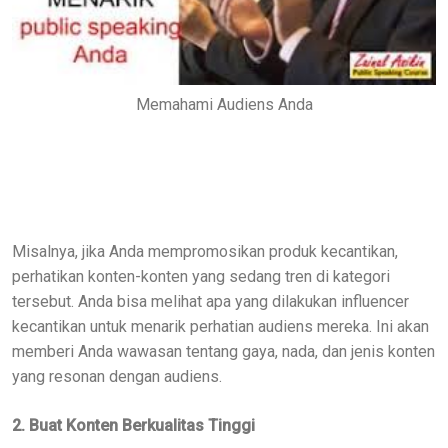
Memahami Audiens Anda
Misalnya, jika Anda mempromosikan produk kecantikan,
perhatikan konten-konten yang sedang tren di kategori
tersebut. Anda bisa melihat apa yang dilakukan influencer
kecantikan untuk menarik perhatian audiens mereka. Ini akan
memberi Anda wawasan tentang gaya, nada, dan jenis konten
yang resonan dengan audiens.
2. Buat Konten Berkualitas Tinggi