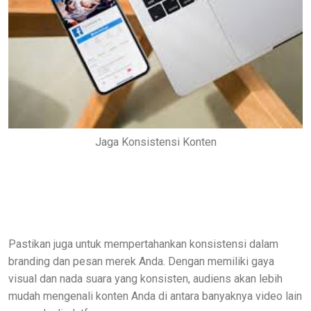
Jaga Konsistensi Konten
Pastikan juga untuk mempertahankan konsistensi dalam
branding dan pesan merek Anda. Dengan memiliki gaya
visual dan nada suara yang konsisten, audiens akan lebih
mudah mengenali konten Anda di antara banyaknya video lain