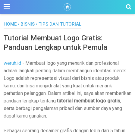
HOME
›
BISNIS
›
TIPS DAN TUTORIAL
Tutorial Membuat Logo Gratis:
Panduan Lengkap untuk Pemula
weruh.id
- Membuat logo yang menarik dan profesional
adalah langkah penting dalam membangun identitas merek.
Logo adalah representasi visual dari bisnis atau produk
kamu, dan bisa menjadi alat yang kuat untuk menarik
perhatian pelanggan. Dalam artikel ini, saya akan memberikan
panduan lengkap tentang
tutorial membuat logo gratis
,
serta berbagi pengalaman pribadi dan sumber daya yang
dapat kamu gunakan.
Sebagai seorang desainer grafis dengan lebih dari 5 tahun