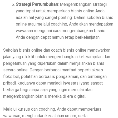
Strategi Pertumbuhan
: Mengembangkan strategi
yang tepat untuk memperluas bisnis online Anda
adalah hal yang sangat penting. Dalam sekolah bisnis
online atau melalui coaching, Anda akan mendapatkan
wawasan mengenai cara mengembangkan bisnis
Anda dengan cepat namun tetap berkelanjutan.
Sekolah bisnis online dan coach bisnis online menawarkan
jalan yang efektif untuk mengembangkan keterampilan dan
pengetahuan yang diperlukan dalam menjalankan bisnis
secara online. Dengan berbagai manfaat seperti akses
fleksibel, pelatihan berbasis pengalaman, dan bimbingan
pribadi, keduanya dapat menjadi investasi yang sangat
berharga bagi siapa saja yang ingin memulai atau
mengembangkan bisnis mereka di era digital.
Melalui kursus dan coaching, Anda dapat memperluas
wawasan, menghindari kesalahan umum, serta