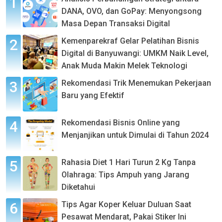
DANA, OVO, dan GoPay: Menyongsong
Masa Depan Transaksi Digital
Kemenparekraf Gelar Pelatihan Bisnis
Digital di Banyuwangi: UMKM Naik Level,
Anak Muda Makin Melek Teknologi
Rekomendasi Trik Menemukan Pekerjaan
Baru yang Efektif
Rekomendasi Bisnis Online yang
Menjanjikan untuk Dimulai di Tahun 2024
Rahasia Diet 1 Hari Turun 2 Kg Tanpa
Olahraga: Tips Ampuh yang Jarang
Diketahui
Tips Agar Koper Keluar Duluan Saat
Pesawat Mendarat, Pakai Stiker Ini