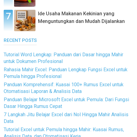
Ide Usaha Makanan Kekinian yang
Menguntungkan dan Mudah Dijalankan
RECENT POSTS
Tutorial Word Lengkap: Panduan dari Dasar hingga Mahir
untuk Dokumen Profesional
Rahasia Mahir Excel: Panduan Lengkap Fungsi Excel untuk
Pemula hingga Profesional
Panduan Komprehensif: Kuasai 100+ Rumus Excel untuk
Otomatisasi Laporan & Analisis Data
Panduan Belajar Microsoft Excel untuk Pemula: Dari Fungsi
Dasar Hingga Rumus Cepat
7 Langkah Jitu Belajar Excel dari Nol Hingga Mahir Analisis
Data
Tutorial Excel untuk Pemula hingga Mahir: Kuasai Rumus,
Analisis Data, dan Otomatisasi Kerja