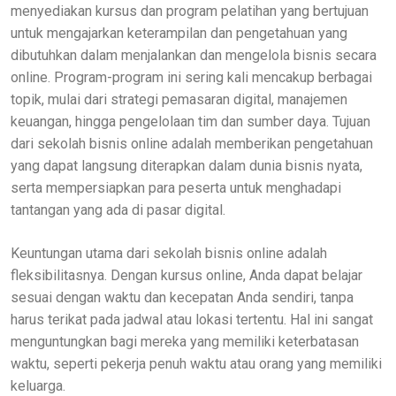
menyediakan kursus dan program pelatihan yang bertujuan
untuk mengajarkan keterampilan dan pengetahuan yang
dibutuhkan dalam menjalankan dan mengelola bisnis secara
online. Program-program ini sering kali mencakup berbagai
topik, mulai dari strategi pemasaran digital, manajemen
keuangan, hingga pengelolaan tim dan sumber daya. Tujuan
dari sekolah bisnis online adalah memberikan pengetahuan
yang dapat langsung diterapkan dalam dunia bisnis nyata,
serta mempersiapkan para peserta untuk menghadapi
tantangan yang ada di pasar digital.
Keuntungan utama dari sekolah bisnis online adalah
fleksibilitasnya. Dengan kursus online, Anda dapat belajar
sesuai dengan waktu dan kecepatan Anda sendiri, tanpa
harus terikat pada jadwal atau lokasi tertentu. Hal ini sangat
menguntungkan bagi mereka yang memiliki keterbatasan
waktu, seperti pekerja penuh waktu atau orang yang memiliki
keluarga.