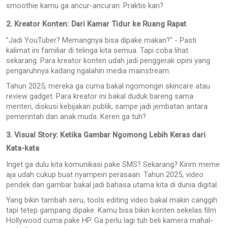
smoothie kamu ga ancur-ancuran. Praktis kan?
2. Kreator Konten: Dari Kamar Tidur ke Ruang Rapat
"Jadi YouTuber? Memangnya bisa dipake makan?" - Pasti
kalimat ini familiar di telinga kita semua. Tapi coba lihat
sekarang. Para kreator konten udah jadi penggerak opini yang
pengaruhnya kadang ngalahin media mainstream.
Tahun 2025, mereka ga cuma bakal ngomongin skincare atau
review gadget. Para kreator ini bakal duduk bareng sama
menteri, diskusi kebijakan publik, sampe jadi jembatan antara
pemerintah dan anak muda. Keren ga tuh?
3. Visual Story: Ketika Gambar Ngomong Lebih Keras dari
Kata-kata
Inget ga dulu kita komunikasi pake SMS? Sekarang? Kirim meme
aja udah cukup buat nyampein perasaan. Tahun 2025, video
pendek dan gambar bakal jadi bahasa utama kita di dunia digital.
Yang bikin tambah seru, tools editing video bakal makin canggih
tapi tetep gampang dipake. Kamu bisa bikin konten sekelas film
Hollywood cuma pake HP. Ga perlu lagi tuh beli kamera mahal-