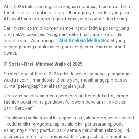
AI di 2025 bukan buat gantiin kerjaan manusia, tapi malah bikin
touch manusia makin berharga. Ibarat punya asisten yang rajin,
AI bakal bantuin kerjain tugas-tugas yang repetitif dan boring.
Dari nyortir spam di komen sampe ngatur jadwal posting yang
optimal, AI bakal jadi "wingman" setia buat para kreator dan
brand owner. Atau menjadi
Alat Analisis Media Sosial
yang
sangat penting untuk insight para pengusaha maupun brand
owner.
7. Social-First: Mindset Wajib di 2025
Strategi social-first di 2025 udah kayak pake sabuk pengaman
waktu nyetir - mandatory! Bisnis yang masih anggep medsos
cuma "pelengkap" bakal ketinggalan jauh.
Restoran bakal bikin menu berdasarkan trend di TikTok, brand
fashion bakal minta pendapat followers sebelum rilis koleksi
baru. Seru kan?
Perjalanan media sosial ke depan itu kayak nonton series favorit
- kadang bikin gregetan, tapi selalu bikin penasaran episode
selanjutnya. Yang pasti, di balik semua perubahan teknologi ini,
esensinya tetep sama: mendekatkan yang jauh, dan membuat