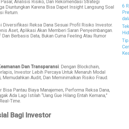
 Pasar, Analisis Risiko, Dan Rekomendasi Strategi
6 R
uga Diuntungkan Karena Bisa Dapet Insight Langsung Soal
Pre
i Return.
dal
Diversifikasi Reksa Dana Sesuai Profil Risiko Investor.
Tek
 Jenis Aset, Aplikasi Akan Memberi Saran Penyeimbangan.
Hid
if Dan Berbasis Data, Bukan Cuma Feeling Atau Rumor
Tip
Cer
Kea
Keamanan Dan Transparansi
. Dengan Blockchain,
rlapis, Investor Lebih Percaya Untuk Menaruh Modal
, Memudahkan Audit, Dan Meminimalkan Risiko Fraud.
stor Bisa Pantau Biaya Manajemen, Performa Reksa Dana,
gak Ada Lagi Istilah “Uang Gue Hilang Entah Kemana,”
Real-Time.
ial Bagi Investor