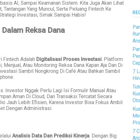
erbasis AI, Sampai Keamanan Sistem. Kita Juga Akan Lihat
t, Tantangan Yang Muncul, Serta Peluang Fintech Ke
RE
trategi Investasi, Simak Sampai Habis!
Pan
l Dalam Reksa Dana
Rum
Ana
Pan
Pem
i Fintech Adalah
Digitalisasi Proses Investasi
. Platform
Ce
 Menjual, Atau Monitoring Reksa Dana Kapan Aja Dan Di
Investasi Sambil Nongkrong Di Café Atau Bahkan Sambil
7 L
tphone.
Hin
Tut
s. Investor Nggak Perlu Lagi Isi Formulir Manual Atau
Kua
mpan Aman Di Cloud, Dan Transaksi Tercatat Secara
Oto
lio Jauh Lebih Efisien, Karena Investor Bisa Fokus Ambil
et Dengan Administrasi.
Kua
Me
Pro
7 C
elalui
Analisis Data Dan Prediksi Kinerja
. Dengan Big
And