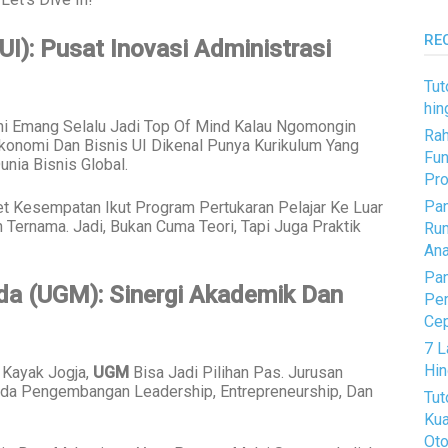
RE
(UI): Pusat Inovasi Administrasi
Tut
hin
ni Emang Selalu Jadi Top Of Mind Kalau Ngomongin
Rah
Ekonomi Dan Bisnis UI Dikenal Punya Kurikulum Yang
Fun
unia Bisnis Global.
Pro
Pan
et Kesempatan Ikut Program Pertukaran Pelajar Ke Luar
 Ternama. Jadi, Bukan Cuma Teori, Tapi Juga Praktik
Rum
Ana
Pan
da (UGM): Sinergi Akademik Dan
Pem
Ce
7 L
Hin
 Kayak Jogja,
UGM
Bisa Jadi Pilihan Pas. Jurusan
Pada Pengembangan Leadership, Entrepreneurship, Dan
Tut
Kua
Oto