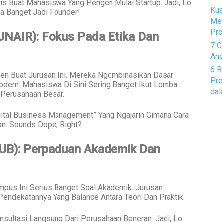
s Buat Mahasiswa Yang Pengen Mulai Startup. Jadi, Lo
Kua
sa Banget Jadi Founder!
Me
Pro
(UNAIR): Fokus Pada Etika Dan
7 C
And
6 R
en Buat Jurusan Ini. Mereka Ngombinasikan Dasar
Pre
dern. Mahasiswa Di Sini Sering Banget Ikut Lomba
dal
 Perusahaan Besar.
igital Business Management” Yang Ngajarin Gimana Cara
on. Sounds Dope, Right?
 (UB): Perpaduan Akademik Dan
mpus Ini Serius Banget Soal Akademik. Jurusan
Pendekatannya Yang Balance Antara Teori Dan Praktik.
sultasi Langsung Dari Perusahaan Beneran. Jadi, Lo