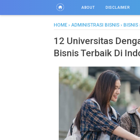
ABOUT
DISCLAIMER
HOME
›
ADMINISTRASI BISNIS
›
BISNIS
12 Universitas Deng
Bisnis Terbaik Di In