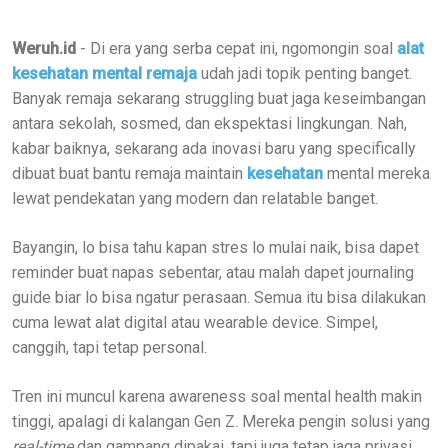
Weruh.id
- Di era yang serba cepat ini, ngomongin soal
alat
kesehatan mental remaja
udah jadi topik penting banget.
Banyak remaja sekarang struggling buat jaga keseimbangan
antara sekolah, sosmed, dan ekspektasi lingkungan. Nah,
kabar baiknya, sekarang ada inovasi baru yang specifically
dibuat buat bantu remaja maintain
kesehatan
mental mereka
lewat pendekatan yang modern dan relatable banget.
Bayangin, lo bisa tahu kapan stres lo mulai naik, bisa dapet
reminder buat napas sebentar, atau malah dapet journaling
guide biar lo bisa ngatur perasaan. Semua itu bisa dilakukan
cuma lewat alat digital atau wearable device. Simpel,
canggih, tapi tetap personal.
Tren ini muncul karena awareness soal mental health makin
tinggi, apalagi di kalangan Gen Z. Mereka pengin solusi yang
real-time
dan gampang dipakai, tapi juga tetap jaga privasi.