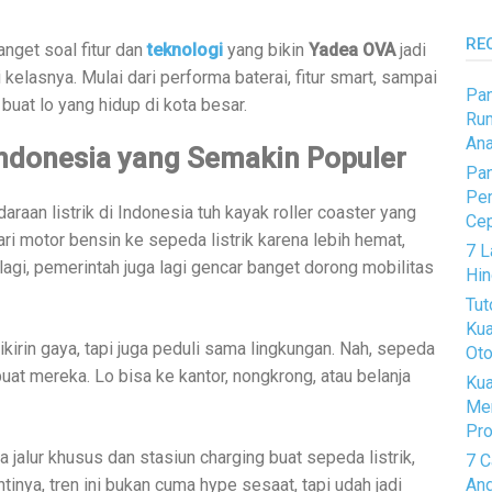
RE
banget soal fitur dan
teknologi
yang bikin
Yadea OVA
jadi
i kelasnya. Mulai dari performa baterai, fitur smart, sampai
Pan
uat lo yang hidup di kota besar.
Rum
Ana
 Indonesia yang Semakin Populer
Pan
Pem
araan listrik di Indonesia tuh kayak roller coaster yang
Ce
ari motor bensin ke sepeda listrik karena lebih hemat,
7 L
alagi, pemerintah juga lagi gencar banget dorong mobilitas
Hin
Tut
Kua
rin gaya, tapi juga peduli sama lingkungan. Nah, sepeda
Oto
buat mereka. Lo bisa ke kantor, nongkrong, atau belanja
Kua
Me
Pro
jalur khusus dan stasiun charging buat sepeda listrik,
7 C
ntinya, tren ini bukan cuma hype sesaat, tapi udah jadi
And