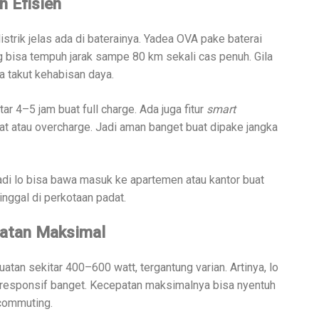
n Efisien
istrik jelas ada di baterainya. Yadea OVA pake baterai
ng bisa tempuh jarak sampe 80 km sekali cas penuh. Gila
a takut kehabisan daya.
r 4–5 jam buat full charge. Ada juga fitur
smart
at atau overcharge. Jadi aman banget buat dipake jangka
jadi lo bisa bawa masuk ke apartemen atau kantor buat
tinggal di perkotaan padat.
atan Maksimal
atan sekitar 400–600 watt, tergantung varian. Artinya, lo
i responsif banget. Kecepatan maksimalnya bisa nyentuh
commuting.