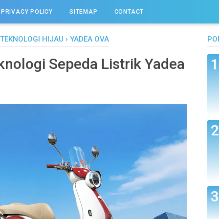
PRIVACY POLICY
SITEMAP
CONTACT
TEKNOLOGI HIJAU
›
YADEA OVA
PO
knologi Sepeda Listrik Yadea