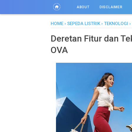
ABOUT
DISCLAIMER
HOME
›
SEPEDA LISTRIK
›
TEKNOLOGI
›
Deretan Fitur dan Te
OVA