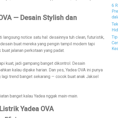
6 R
Pre
OVA — Desain Stylish dan
dal
Tek
Hid
Tip
sti langsung notice satu hal: desainnya tuh clean, futuristik,
Cer
idesain buat mereka yang pengin tampil modern tapi
Kea
 buat jalanan perkotaan yang padat.
tapi kuat, jadi gampang banget dikontrol. Desain
bahkan kalau dipake harian. Dan yes, Yadea OVA ini punya
 lagi trend banget sekarang — cocok buat anak Jaksel
liatan banget kalau Yadea nggak main-main.
Listrik Yadea OVA