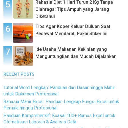
Rahasia Diet 1 Hari Turun 2 Kg Tanpa
Olahraga: Tips Ampuh yang Jarang
Diketahui
Tips Agar Koper Keluar Duluan Saat
Pesawat Mendarat, Pakai Stiker Ini
Ide Usaha Makanan Kekinian yang
Menguntungkan dan Mudah Dijalankan
RECENT POSTS
Tutorial Word Lengkap: Panduan dari Dasar hingga Mahir
untuk Dokumen Profesional
Rahasia Mahir Excel: Panduan Lengkap Fungsi Excel untuk
Pemula hingga Profesional
Panduan Komprehensif: Kuasai 100+ Rumus Excel untuk
Otomatisasi Laporan & Analisis Data