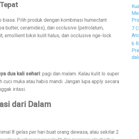
 Tepat
Kua
Me
b biasa. Pilih produk dengan kombinasi humectant
Pro
hea butter, ceramides), dan occlusive (petrolatum,
7 C
And
t, emollient bikin kulit halus, dan occlusive nge-lock
6 R
Pre
dal
ya dua kali sehari
: pagi dan malam. Kalau kulit lo super
h cuci muka atau habis mandi. Jangan lupa apply secara
ggak iritasi.
asi dari Dalam
inimal 8 gelas per hari buat orang dewasa, atau sekitar 2