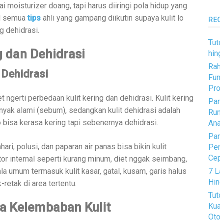
ai moisturizer doang, tapi harus diiringi pola hidup yang
ill semua
tips
ahli yang gampang diikutin supaya kulit lo
RE
g dehidrasi.
Tut
 dan Dehidrasi
hin
Rah
 Dehidrasi
Fun
Pro
 ngerti perbedaan kulit kering dan dehidrasi. Kulit kering
Pan
nyak alami (sebum), sedangkan kulit dehidrasi adalah
Rum
lo bisa kerasa kering tapi sebenernya dehidrasi.
Ana
Pan
ari, polusi, dan paparan air panas bisa bikin kulit
Pem
Ce
r internal seperti kurang minum, diet nggak seimbang,
7 L
jala umum termasuk kulit kasar, gatal, kusam, garis halus
Hin
retak di area tertentu.
Tut
a Kelembaban Kulit
Kua
Oto