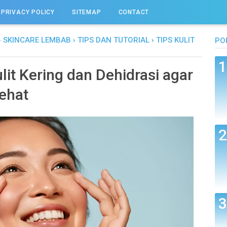
PRIVACY POLICY
SITEMAP
CONTACT
›
SKINCARE LEMBAB
›
TIPS DAN TUTORIAL
›
TIPS KULIT
PO
lit Kering dan Dehidrasi agar
ehat