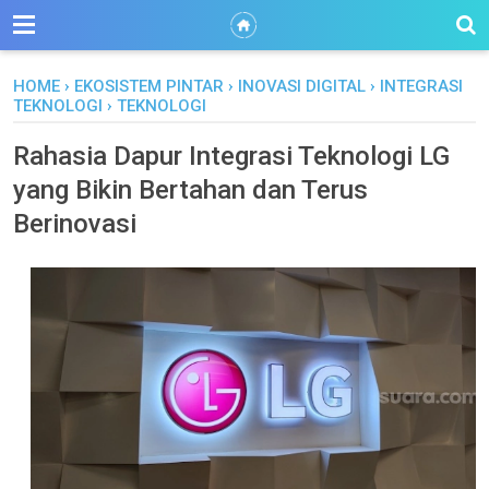
HOME
›
EKOSISTEM PINTAR
›
INOVASI DIGITAL
›
INTEGRASI
TEKNOLOGI
›
TEKNOLOGI
Rahasia Dapur Integrasi Teknologi LG
yang Bikin Bertahan dan Terus
Berinovasi