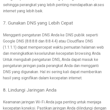
sehingga perangkat yang lebih penting mendapatkan akses
internet yang lebih baik.
7. Gunakan DNS yang Lebih Cepat
Mengganti pengaturan DNS Anda ke DNS publik seperti
Google DNS (8.8.8.8 dan 8.8.4.4) atau Cloudflare DNS
(1.1.1.1) dapat mempercepat waktu pemuatan halaman web
dan meningkatkan keseluruhan kecepatan browsing Anda.
Untuk mengubah pengaturan DNS, Anda dapat masuk ke
pengaturan jaringan pada perangkat Anda dan mengganti
DNS yang digunakan. Hal ini sering kali dapat memberikan
hasil yang signifikan dalam kecepatan internet.
8. Lindungi Jaringan Anda
Keamanan jaringan Wi-Fi Anda juga penting untuk menjaga
kecepatan koneksi. Pastikan jaringan Anda dilindungi dengan