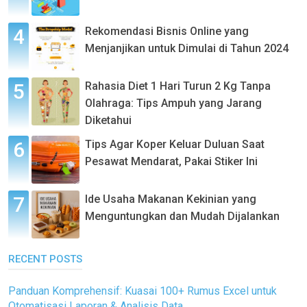
Rekomendasi Bisnis Online yang
Menjanjikan untuk Dimulai di Tahun 2024
Rahasia Diet 1 Hari Turun 2 Kg Tanpa
Olahraga: Tips Ampuh yang Jarang
Diketahui
Tips Agar Koper Keluar Duluan Saat
Pesawat Mendarat, Pakai Stiker Ini
Ide Usaha Makanan Kekinian yang
Menguntungkan dan Mudah Dijalankan
RECENT POSTS
Panduan Komprehensif: Kuasai 100+ Rumus Excel untuk
Otomatisasi Laporan & Analisis Data