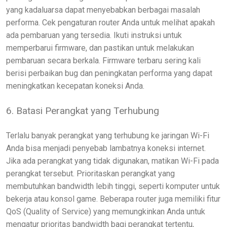
yang kadaluarsa dapat menyebabkan berbagai masalah
performa. Cek pengaturan router Anda untuk melihat apakah
ada pembaruan yang tersedia. Ikuti instruksi untuk
memperbarui firmware, dan pastikan untuk melakukan
pembaruan secara berkala. Firmware terbaru sering kali
berisi perbaikan bug dan peningkatan performa yang dapat
meningkatkan kecepatan koneksi Anda.
6. Batasi Perangkat yang Terhubung
Terlalu banyak perangkat yang terhubung ke jaringan Wi-Fi
Anda bisa menjadi penyebab lambatnya koneksi internet.
Jika ada perangkat yang tidak digunakan, matikan Wi-Fi pada
perangkat tersebut. Prioritaskan perangkat yang
membutuhkan bandwidth lebih tinggi, seperti komputer untuk
bekerja atau konsol game. Beberapa router juga memiliki fitur
QoS (Quality of Service) yang memungkinkan Anda untuk
mengatur prioritas bandwidth bagi perangkat tertentu,