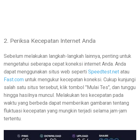
2. Periksa Kecepatan Internet Anda
Sebelum melakukan langkah-langkah lainnya, penting untuk
mengetahui seberapa cepat koneksi internet Anda. Anda
dapat menggunakan situs web seperti
Speedtest.net
atau
Fast.com
untuk mengukur kecepatan koneksi. Cukup kunjungi
salah satu situs tersebut, klik tombol "Mulai Tes", dan tunggu
hingga hasilnya muncul. Melakukan tes kecepatan pada
waktu yang berbeda dapat memberikan gambaran tentang
fluktuasi kecepatan yang mungkin terjadi selama jam-jam
tertentu.