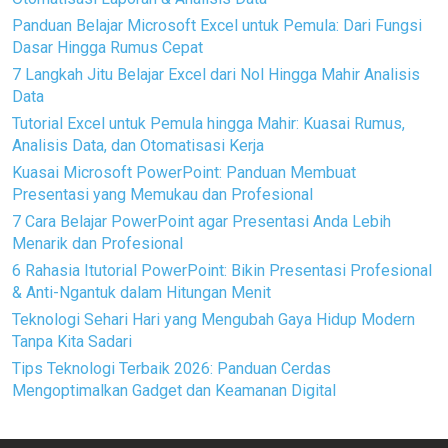
Panduan Belajar Microsoft Excel untuk Pemula: Dari Fungsi
Dasar Hingga Rumus Cepat
7 Langkah Jitu Belajar Excel dari Nol Hingga Mahir Analisis
Data
Tutorial Excel untuk Pemula hingga Mahir: Kuasai Rumus,
Analisis Data, dan Otomatisasi Kerja
Kuasai Microsoft PowerPoint: Panduan Membuat
Presentasi yang Memukau dan Profesional
7 Cara Belajar PowerPoint agar Presentasi Anda Lebih
Menarik dan Profesional
6 Rahasia Itutorial PowerPoint: Bikin Presentasi Profesional
& Anti-Ngantuk dalam Hitungan Menit
Teknologi Sehari Hari yang Mengubah Gaya Hidup Modern
Tanpa Kita Sadari
Tips Teknologi Terbaik 2026: Panduan Cerdas
Mengoptimalkan Gadget dan Keamanan Digital