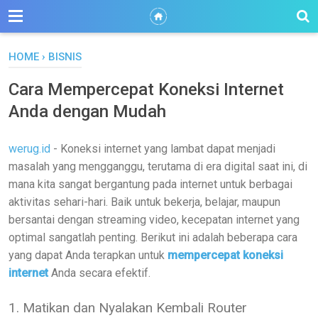
HOME
›
BISNIS
Cara Mempercepat Koneksi Internet
Anda dengan Mudah
werug.id
- Koneksi internet yang lambat dapat menjadi
masalah yang mengganggu, terutama di era digital saat ini, di
mana kita sangat bergantung pada internet untuk berbagai
aktivitas sehari-hari. Baik untuk bekerja, belajar, maupun
bersantai dengan streaming video, kecepatan internet yang
optimal sangatlah penting. Berikut ini adalah beberapa cara
yang dapat Anda terapkan untuk
mempercepat koneksi
internet
Anda secara efektif.
1. Matikan dan Nyalakan Kembali Router