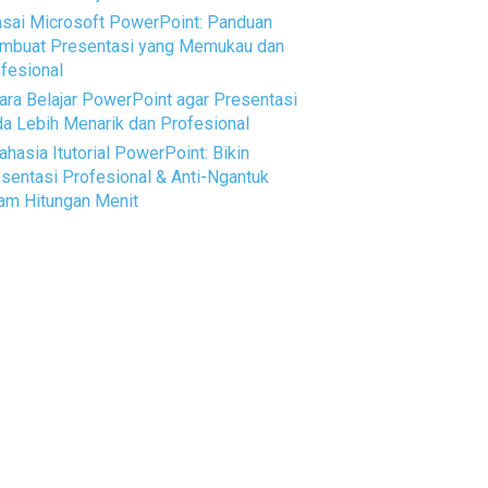
sai Microsoft PowerPoint: Panduan
mbuat Presentasi yang Memukau dan
fesional
ara Belajar PowerPoint agar Presentasi
a Lebih Menarik dan Profesional
ahasia Itutorial PowerPoint: Bikin
sentasi Profesional & Anti-Ngantuk
am Hitungan Menit