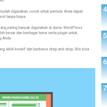
in:
an mudah digunakan, cocok untuk pemula. Anda dapat
it tanpa biaya.
m yang paling banyak digunakan di dunia. WordPress
bih besar dan berbagai tema serta plugin untuk
g Anda.
ang lebih kreatif dan berbasis drag-and-drop, Wix bisa