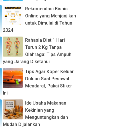
Rekomendasi Bisnis
Online yang Menjanjikan
untuk Dimulai di Tahun
2024
Rahasia Diet 1 Hari
Turun 2 Kg Tanpa
Olahraga: Tips Ampuh
yang Jarang Diketahui
Tips Agar Koper Keluar
Duluan Saat Pesawat
Mendarat, Pakai Stiker
Ini
Ide Usaha Makanan
Kekinian yang
Menguntungkan dan
Mudah Dijalankan