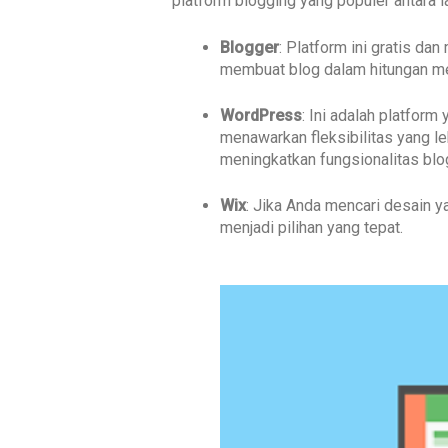
platform blogging yang populer antara la
Blogger
: Platform ini gratis d
membuat blog dalam hitungan men
WordPress
: Ini adalah platfor
menawarkan fleksibilitas yang le
meningkatkan fungsionalitas blo
Wix
: Jika Anda mencari desain y
menjadi pilihan yang tepat.