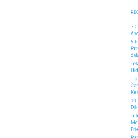
RE
7 C
And
6 R
Pre
dal
Tek
Hid
Tip
Cer
Kea
10 
Dik
Tut
Mem
Fri
Pan