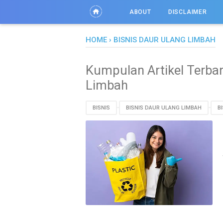
ABOUT
DISCLAIMER
HOME
›
BISNIS DAUR ULANG LIMBAH
Kumpulan Artikel Terbar
Limbah
BISNIS
BISNIS DAUR ULANG LIMBAH
B