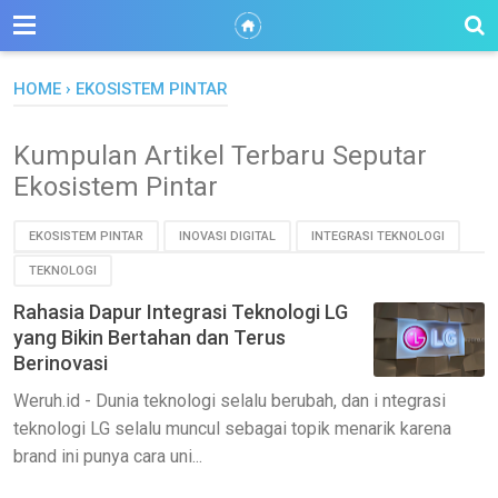
HOME
›
EKOSISTEM PINTAR
Kumpulan Artikel Terbaru Seputar
Ekosistem Pintar
EKOSISTEM PINTAR
INOVASI DIGITAL
INTEGRASI TEKNOLOGI
TEKNOLOGI
Rahasia Dapur Integrasi Teknologi LG
yang Bikin Bertahan dan Terus
Berinovasi
Weruh.id - Dunia teknologi selalu berubah, dan i ntegrasi
teknologi LG selalu muncul sebagai topik menarik karena
brand ini punya cara uni...