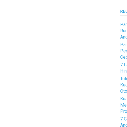
RE
Pan
Rum
Ana
Pan
Pem
Ce
7 L
Hin
Tut
Kua
Oto
Kua
Me
Pro
7 C
And